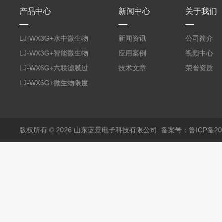
产品中心
新闻中心
关于我们
LJ-WX3G+水中微生物
新闻资讯
公司简介
膜过滤装置
LJ-WX3G+智能微生物
应用案例
视频中心
限度仪
LJ-WX6G+六联滤膜过
技术文章
荣誉资质
滤器
LJ-WX6G+微生物限度
仪
版权所有 © 2026 山东蓝景电子科技有限公司
备案号：鲁ICP备200