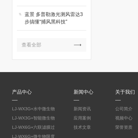
蓝景 多普勒激光测风雷达3
步搞懂“捕风黑科技”
查看全部
产品中心
新闻中心
关于我们
LJ-WX3G+水中微生物
新闻资讯
公司简介
膜过滤装置
LJ-WX3G+智能微生物
应用案例
视频中心
限度仪
LJ-WX6G+六联滤膜过
技术文章
荣誉资质
滤器
LJ-WX6G+微生物限度