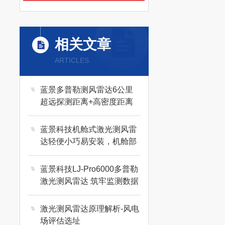
相关文章
ARTICLES
蓝景多普勒测风雷达6公里
超远探测距离+高密度距离
门，全域纵深监测
蓝景科技机舱式激光测风雷
达轻便小巧易安装，机舱部
署零-负-担
蓝景科技LJ-Pro6000多普勒
激光测风雷达 筑牢监测数据
可靠根基
激光测风雷达原理解析-风电
场评估选址