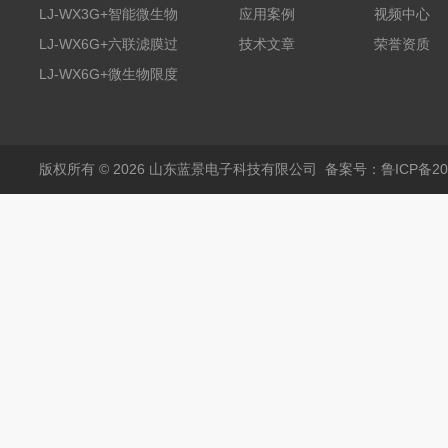
膜过滤装置
LJ-WX3G+智能微生物
应用案例
视频中心
限度仪
LJ-WX6G+六联滤膜过
技术文章
荣誉资质
滤器
LJ-WX6G+微生物限度
仪
版权所有 © 2026 山东蓝景电子科技有限公司
备案号：鲁ICP备200