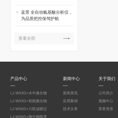
蓝景 全自动氨基酸分析仪，
为品质把控保驾护航
查看全部
产品中心
新闻中心
关于我们
LJ-WX3G+水中微生物
新闻资讯
公司简介
膜过滤装置
LJ-WX3G+智能微生物
应用案例
视频中心
限度仪
LJ-WX6G+六联滤膜过
技术文章
荣誉资质
滤器
LJ-WX6G+微生物限度