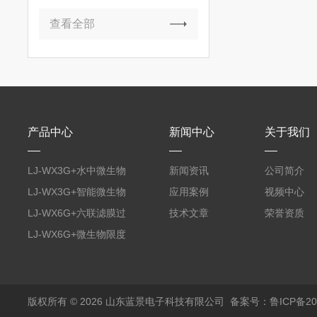
查看全部
产品中心
新闻中心
关于我们
LJ-WX3G+水中微生物
新闻资讯
公司简介
膜过滤装置
LJ-WX3G+智能微生物
应用案例
视频中心
限度仪
LJ-WX6G+六联滤膜过
技术文章
荣誉资质
滤器
LJ-WX6G+微生物限度
仪
版权所有 © 2026 山东蓝景电子科技有限公司
备案号：鲁ICP备200