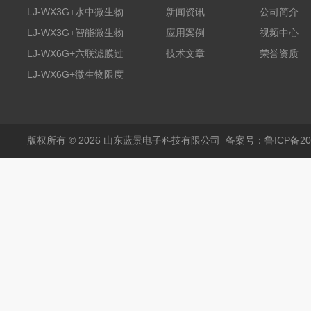
LJ-WX3G+水中微生物
新闻资讯
公司简介
膜过滤装置
LJ-WX3G+智能微生物
应用案例
视频中心
限度仪
LJ-WX6G+六联滤膜过
技术文章
荣誉资质
滤器
LJ-WX6G+微生物限度
仪
版权所有 © 2026 山东蓝景电子科技有限公司
备案号：鲁ICP备200