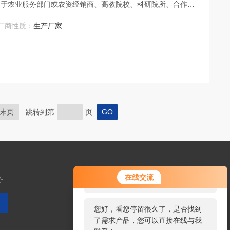
适于农业服务部门或农资经销商、高教院校、科研院所、合作
料真假及环保检测应用。
厂商性质：
生产厂家
末页
跳转到第
页
您好！欢迎前来咨询，很高兴为您
在线交流
务
服务，请问您要咨询什么问题呢？
您好，看您停留很久了，是否找到
了需求产品，您可以直接在线与我
扫码加微信