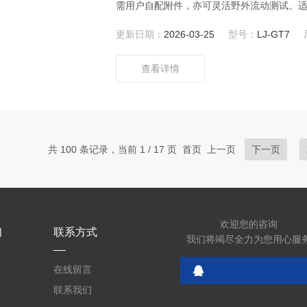
需用户自配附件，亦可灵活野外流动测试。
社、肥料厂商、大种植户测土施肥和鉴别肥
更新日期：
2026-03-25
型号：
LJ-GT7
查看详情
共 100 条记录，当前 1 / 17 页 首页 上一页
下一页
欢迎您的咨询
们
联系方式
我们将竭尽全力为您用心服
在线留言
联系我们