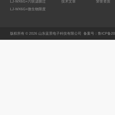
限度仪
LJ-WX6G+六联滤膜过
技术文章
荣誉资质
滤器
LJ-WX6G+微生物限度
仪
版权所有 © 2026 山东蓝景电子科技有限公司
备案号：鲁ICP备200