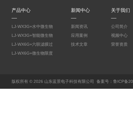
产品中心
新闻中心
关于我们
LJ-WX3G+水中微生物
新闻资讯
公司简介
膜过滤装置
LJ-WX3G+智能微生物
应用案例
视频中心
限度仪
LJ-WX6G+六联滤膜过
技术文章
荣誉资质
滤器
LJ-WX6G+微生物限度
仪
版权所有 © 2026 山东蓝景电子科技有限公司
备案号：鲁ICP备200