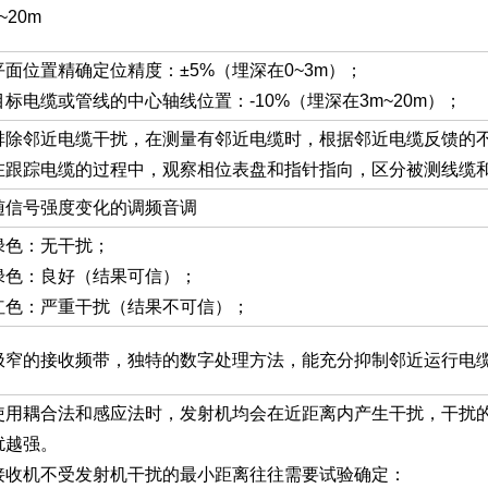
~20m
平面位置精确定位精度：±5%（埋深在0~3m）；
目标电缆或管线的中心轴线位置：-10%（埋深在3m~20m）；
排除邻近电缆干扰，在测量有邻近电缆时，根据邻近电缆反馈的
在跟踪电缆的过程中，观察相位表盘和指针指向，区分被测线缆
随信号强度变化的调频音调
绿色：无干扰；
绿色：良好（结果可信）；
红色：严重干扰（结果不可信）；
极窄的接收频带，独特的数字处理方法，能充分抑制邻近运行电
使用耦合法和感应法时，发射机均会在近距离内产生干扰，干扰
扰越强。
接收机不受发射机干扰的最小距离往往需要试验确定：