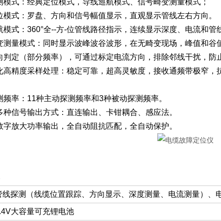
种探测模式：经典定位模式，导线巡航模式、信号畸变测量模式；
典定位模式：罗盘、方向和信号幅值显示，直观显示管线左右方向。
巡航模式：360°全--方-位管线路径指示，连续显示深度、电流
号畸变测量模式：同时显示波峰波谷波形，在无畸变现场，峰值和
流方向判定（部分频率），可通过标定电流方向，排除邻线干扰，防
数字化高精度采样处理：稳定可靠，超高灵敏度，接收通频带极窄
探测频率：11种主动探测频率和3种被动探测频率。
射机多种信号输出方式：直连输出、卡钳耦合、感应法。
射机数字放大功率输出，全自动阻抗匹配，全自动保护。
格
管线探测（线缆位置跟踪、方向显示、深度测量、电流测量）、电
8.4V大容量可充锂电池