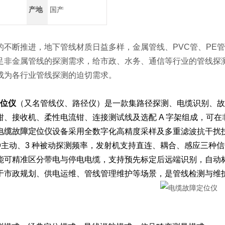
产地
国产
的不断推进，地下管线材质日益多样，金属管线、PVC管、PE
足非金属管线的探测需求，给市政、水务、通信等行业的管线探
成为各行业管线探测的迫切需求。
位仪
（又名管线仪、路径仪）是一款集路径探测、电缆识别、故
钳、接收机、柔性电流钳、连接测试线及选配 A 字架组成，可
电缆故障定位仪
设备采用全数字化高精度采样及多重滤波抗干扰
1 种主动、3 种被动探测频率，发射机支持直连、耦合、感应三
能可精准区分带电与停电电缆，支持预先标定后远端识别，自动
于市政规划、供电运维、管线管理维护等场景，是管线检测与维护