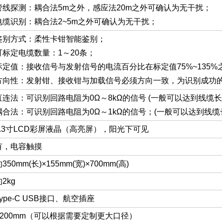
管线探测：耦合法5m之外，感应法20m之外可确认为无干扰；
电缆识别：耦合法2~5m之外可确认为无干扰；
鉴别方式：柔性卡钳智能鉴别；
可标定电缆数量：1～20条；
标定值：接收信号与发射信号的电流百分比在标定值75%~135
方向性：发射钳、接收钳与加载信号必须方向一致，为识别成功
直连法：可识别回路电阻为0Ω～8kΩ的信号 (一般可以达到线缆长
耦合法：可识别回路电阻为0Ω～1kΩ的信号；(一般可以达到线缆
4.3寸LCD彩屏液晶（高亮屏），阳光下可见
有，电容触摸
350mm(长)×155mm(宽)×700mm(高)
2kg
Type-C USB接口、航空插座
φ200mm（可以根据需要定制更大口径）