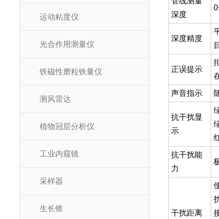
管线测量
0
深度
运动粘度仪
深度精度
光合作用测量仪
正误提示
铁磁性磨粒铁量仪
声音指示
测风雷达
抗干扰显
植物冠层分析仪
示
工业内窥镜
抗干扰能
力
采样器
生长锥
干扰距离