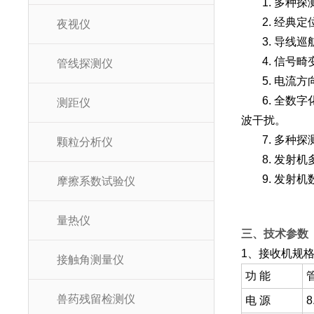
1. 多
2. 经
夜视仪
3. 导线
4. 信
管线探测仪
5. 电
6. 全
测距仪
波干扰。
7. 多种
颗粒分析仪
8. 发
9. 发
摩擦系数试验仪
量热仪
三、技术参数
1、接收机规
接触角测量仪
功 能
兽药残留检测仪
电 源