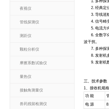
1. 多
2. 经
夜视仪
3. 导线
4. 信
管线探测仪
5. 电
6. 全
测距仪
波干扰。
7. 多种
颗粒分析仪
8. 发
9. 发
摩擦系数试验仪
量热仪
三、技术参数
1、接收机规
接触角测量仪
功 能
兽药残留检测仪
电 源