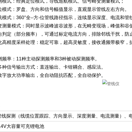
种探测模式：经典定位模式，导线巡航模式、信号畸变测量模式；
典定位模式：罗盘、方向和信号幅值显示，直观显示管线左右方向。
巡航模式：360°全--方-位管线路径指示，连续显示深度、电流
号畸变测量模式：同时显示波峰波谷波形，在无畸变现场，峰值和
流方向判定（部分频率），可通过标定电流方向，排除邻线干扰，防
数字化高精度采样处理：稳定可靠，超高灵敏度，接收通频带极窄
探测频率：11种主动探测频率和3种被动探测频率。
射机多种信号输出方式：直连输出、卡钳耦合、感应法。
射机数字放大功率输出，全自动阻抗匹配，全自动保护。
格
管线探测（线缆位置跟踪、方向显示、深度测量、电流测量）、电
8.4V大容量可充锂电池