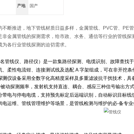
产地
国产
的不断推进，地下管线材质日益多样，金属管线、PVC管、PE
足非金属管线的探测需求，给市政、水务、通信等行业的管线探
成为各行业管线探测的迫切需求。
名管线仪、路径仪）是一款集路径探测、电缆识别、故障查找于
机、柔性电流钳、连接测试线及选配 A 字架组成，可在非开挖
探测仪
设备采用全数字化高精度采样及多重滤波抗干扰技术，具备
3 种被动探测频率，发射机支持直连、耦合、感应三种信号输出
分带电与停电电缆，支持预先标定后远端识别，自动标识目标线
供电运维、管线管理维护等场景，是管线检测与维护的必-备专业