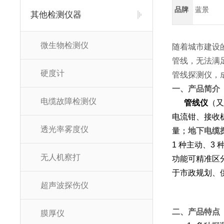
品牌
蓝景
其他检测仪器
微生物检测仪
随着城市建设
管线，无法满
硬度计
管线探测仪，
一、产品简介
电缆故障检测仪
管线仪
（又
电流钳、接收
透光率雾度仪
量；
地下电缆
1 种主动、
无人机察打
功能可精准区
于市政规划、
超声波探伤仪
二、产品特点
膜厚仪