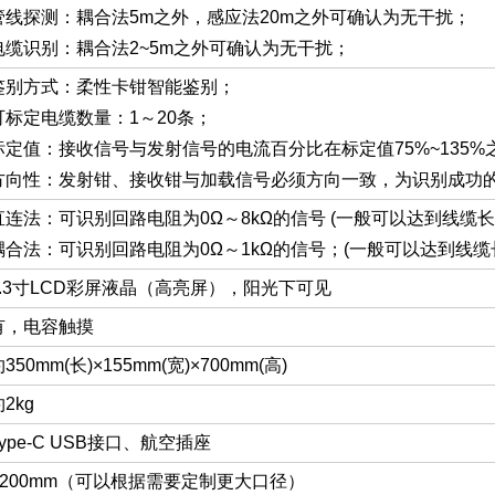
管线探测：耦合法5m之外，感应法20m之外可确认为无干扰；
电缆识别：耦合法2~5m之外可确认为无干扰；
鉴别方式：柔性卡钳智能鉴别；
可标定电缆数量：1～20条；
标定值：接收信号与发射信号的电流百分比在标定值75%~135
方向性：发射钳、接收钳与加载信号必须方向一致，为识别成功
直连法：可识别回路电阻为0Ω～8kΩ的信号 (一般可以达到线缆长
耦合法：可识别回路电阻为0Ω～1kΩ的信号；(一般可以达到线缆
4.3寸LCD彩屏液晶（高亮屏），阳光下可见
有，电容触摸
350mm(长)×155mm(宽)×700mm(高)
2kg
Type-C USB接口、航空插座
φ200mm（可以根据需要定制更大口径）