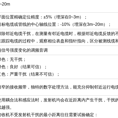
~20m
平面位置精确定位精度：±5%（埋深在0~3m）；
目标电缆或管线的中心轴线位置：-10%（埋深在3m~20m）；
排除邻近电缆干扰，在测量有邻近电缆时，根据邻近电缆反馈的
在跟踪电缆的过程中，观察相位表盘和指针指向，区分被测线缆
随信号强度变化的调频音调
绿色：无干扰；
绿色：良好（结果可信）；
红色：严重干扰（结果不可信）；
极窄的接收频带，独特的数字处理方法，能充分抑制邻近运行电
使用耦合法和感应法时，发射机均会在近距离内产生干扰，干扰
扰越强。
接收机不受发射机干扰的最小距离往往需要试验确定：