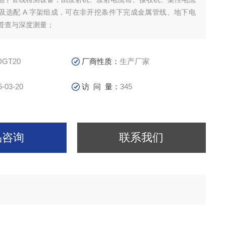
及选配 A 字架组成，可在非开挖条件下完成金属管线、地下电
普查与深度测量；
DGT20
厂商性质：
生产厂家
6-03-20
访 问 量：
345
品咨询
联系我们