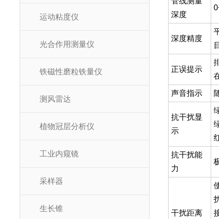
管线测量
0
深度
运动粘度仪
深度精度
光合作用测量仪
正误提示
铁磁性磨粒铁量仪
声音指示
测风雷达
抗干扰显
植物冠层分析仪
示
工业内窥镜
抗干扰能
力
采样器
生长锥
干扰距离