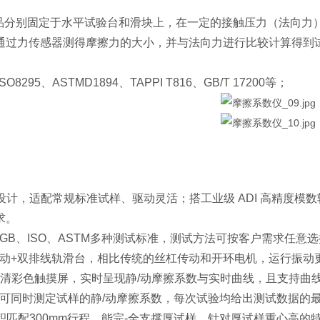
品分别固定于水平试验台和滑块上，在一定的接触压力（法向力
通过力传感器测得摩擦力的大小，并与法向力进行比较计算得到
ISO8295、ASTMD1894、TAPPI T816、GB/T 17200等；
块设计，适配常规标准试样、驱动灵活；搭工业级 ADI 高精度
求。
满足GB、ISO、ASTM多种测试标准，测试方法可按客户需求任意
电机驱动+双排线轨滑台，相比传统的丝杠传动和开环电机，运行振
7 寸高清彩色触摸屏，实时呈现静/动摩擦系数与实时曲线，且支持曲
验便可同时测定试样的静/动摩擦系数，每次试验均给出测试数据的
面积匹配300mm行程，能完-全支撑厚试样，针对厚试样重心高