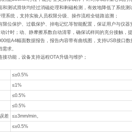
验台面和测试滑块均经过消磁处理和剩磁检测，有效地降低了系统测
MP管理系统，支持实验人员权限分级、操作流程全链路追溯；
构具有限位保护、过载保护、掉电记忆等智能配置，保证用户与仪器
时间自动计时；动、静摩擦系数自动清零，确保试样间的充分接触，
存20000组A4幅面数据报告，报告内容带有曲线图，支持USB
档需求。
iFi连接功能，设备支持远程OTA升级与维护；
≤±0.5%
≤1%
≤0.5%
≤0.5%
误差
≤±3mm/min。
≤±0.5%