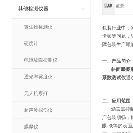
品牌
蓝景
其他检测仪器
微生物检测仪
包装行业中，
卡顿等问题，
硬度计
障包装生产顺
电缆故障检测仪
一、产品简介
斜面摩擦
透光率雾度仪
系数测试仪
通
无人机察打
二、应用范围
涵盖需控
超声波探伤仪
产包装顺畅；
眼-液等的表
膜厚仪