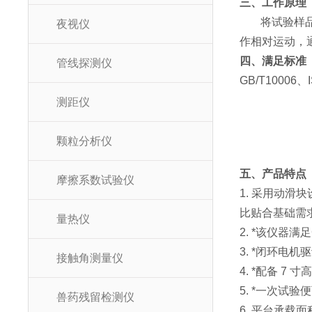
三、工作原理
将试验样
夜视仪
作相对运动，
四、满足标准
管线探测仪
GB/T10006、
测距仪
颗粒分析仪
五、产品特点
摩擦系数试验仪
1. 采用动滑
比贴合基础需
量热仪
2. *该仪器
3. *闭环
接触角测量仪
4. *配备 
5. *一次试
兽药残留检测仪
6. 平台承载