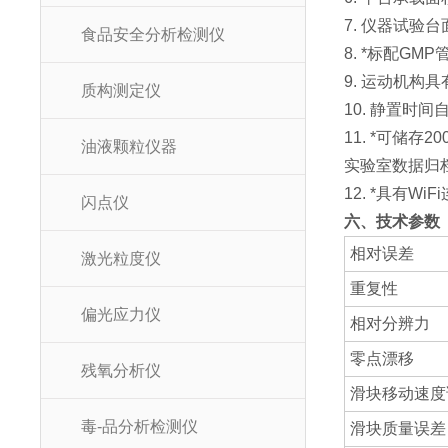
7. 仪器试
食品安全分析检测仪
8. *标配G
9. 运动机
质构测定仪
10. 静置
11. *可储
油液颗粒仪器
实验室数据归
12. *具有W
闪点仪
六、技术参数
相对误差
激光粒度仪
重复性
偏光应力仪
相对分辨力
零点漂移
残氧分析仪
滑块移动速度
毒-品分析检测仪
滑块质量误差