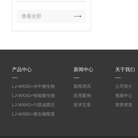
惧断电
查看全部
产品中心
新闻中心
关于我们
LJ-WX3G+水中微生物
新闻资讯
公司简介
膜过滤装置
LJ-WX3G+智能微生物
应用案例
视频中心
限度仪
LJ-WX6G+六联滤膜过
技术文章
荣誉资质
滤器
LJ-WX6G+微生物限度
仪