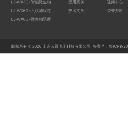
膜过滤装置
LJ-WX3G+智能微生物
应用案例
视频中心
限度仪
LJ-WX6G+六联滤膜过
技术文章
荣誉资质
滤器
LJ-WX6G+微生物限度
仪
版权所有 © 2026 山东蓝景电子科技有限公司
备案号：鲁ICP备200