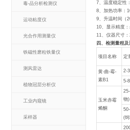
7、温度稳定性：≤
毒-品分析检测仪
8、加热功率：1
9、升温时间（20
运动粘度仪
10、显示精度：±
11、仪器尺寸：21
光合作用测量仪
四、检测量程及
铁磁性磨粒铁量仪
项目名称
定
测风雷达
2-
黄-曲-霉-
素B1
5-
植物冠层分析仪
25
物)
玉米赤霉
工业内窥镜
烯酮
50
采样器
(饲
20