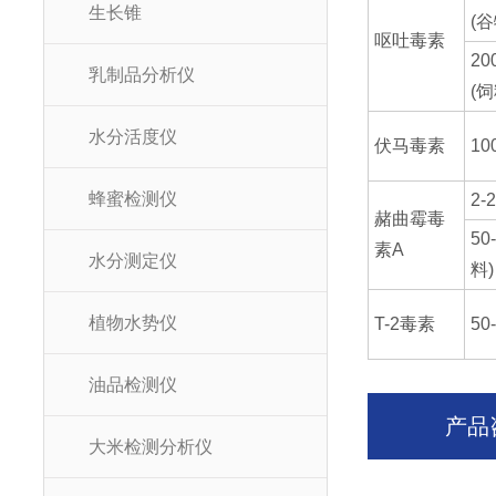
生长锥
(谷
呕吐毒素
20
乳制品分析仪
(饲
水分活度仪
伏马毒素
10
蜂蜜检测仪
2-
赭曲霉毒
50
素A
水分测定仪
料)
植物水势仪
T-2毒素
50
油品检测仪
产品
大米检测分析仪