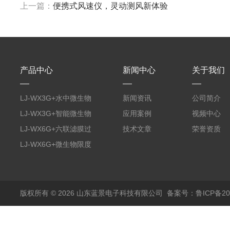
上一篇：
便携式风速仪，灵动测风新体验
产品中心
新闻中心
关于我们
LJ-WX3G+水中微生物
新闻资讯
公司简介
膜过滤装置
LJ-WX3G+智能微生物
应用案例
视频中心
限度仪
LJ-WX6G+六联滤膜过
技术文章
荣誉资质
滤器
LJ-WX6G+微生物限度
仪
版权所有 © 2026 山东蓝景电子科技有限公司
备案号：鲁ICP备200