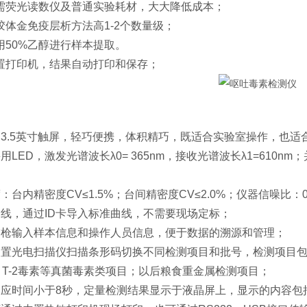
需荧光读数仪及普通实验耗材，大大降低成本；
胶体金免疫层析方法高1-2个数量级；
用50%乙醇进行样本提取。
置打印机，结果自动打印和保存；
：3.5英寸触屏，轻巧便携，体积精巧，既适合实验室操作，也适
用LED，激发光谱波长λ0= 365nm，接收光谱波长λ1=61
：台内精密度CV≤1.5%；台间精密度CV≤2.0%；仪器信噪比：0
曲线，通过ID卡导入标准曲线，不需要现场定标；
描枪输入样本信息和操作人员信息，便于数据的溯源和管理；
内置光电扫描仪扫描条形码切换不同检测项目和批号，检测项目包
、T-2毒素等真菌毒素类项目；以后粮食重金属检测项目；
响应时间小于8秒，定量检测结果显示于液晶屏上，显示的内容包