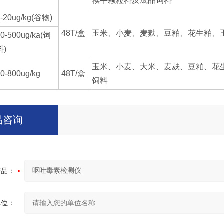
犊牛颗粒料及成品饲料
2-20ug/kg(谷物)
48T/盒
玉米、小麦、麦麸、豆粕、花生粕、
0-500ug/ka(饲
料)
玉米、小麦、大米、麦麸、豆粕、花生
0-800ug/kg
48T/盒
饲料
品咨询
产品：
单位：