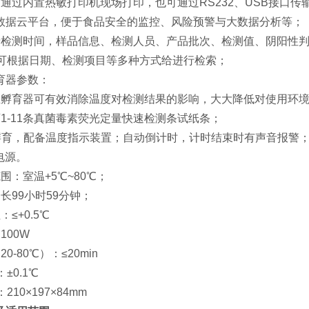
可通过内置热敏打印机现场打印，也可通过RS232、USB接口
数据云平台，便于食品安全的监控、风险预警与大数据分析等；
录检测时间，样品信息、检测人员、产品批次、检测值、阴阳性判断
果可根据日期、检测项目等多种方式给进行检索；
育器参数：
温孵育器可有效消除温度对检测结果的影响，大大降低对使用环
1-11条真菌毒素荧光定量快速检测条试纸条；
温孵育，配备温度指示装置；自动倒计时，计时结束时有声音报警
电源。
围：室温+5℃~80℃；
长99小时59分钟；
≤+0.5℃
100W
0-80℃）：≤20min
±0.1℃
10×197×84mm