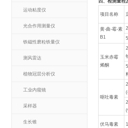
四、检测量程
运动粘度仪
项目名称
光合作用测量仪
黄-曲-霉-素
B1
铁磁性磨粒铁量仪
2
玉米赤霉
测风雷达
烯酮
植物冠层分析仪
2
工业内窥镜
呕吐毒素
2
采样器
生长锥
伏马毒素
1