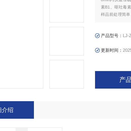
素B1、呕吐毒
样品前处理简单
加样，无需标准
可靠且可现场打
产品型号：
LJ-
更新时间：
202
产
细介绍