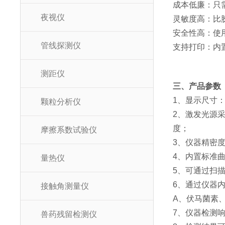
成本低廉：只
夜视仪
灵敏度高：比
安全性高：使
管线探测仪
支持打印：内
测距仪
三、产品参数
1、显示尺寸
颗粒分析仪
2、激发光源采
度；
摩擦系数试验仪
3、仪器精密度
4、内置标准
量热仪
5、可通过扫
6、通过仪器
接触角测量仪
A、伏马菌素
7、仪器检测
兽药残留检测仪