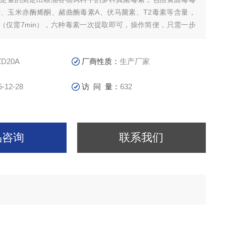
素、玉米赤酶烯酮、赭曲酶毒素A、伏马菌素、T2毒素等含量，
（仅需7min），六种毒素一次提取即可，操作简便，只需一步
品，无需做标准曲线，采用荧光免疫定量分析仪读数，结果准确
印，适用于各类粮食
ZD20A
厂商性质：
生产厂家
5-12-28
访 问 量：
632
品咨询
联系我们