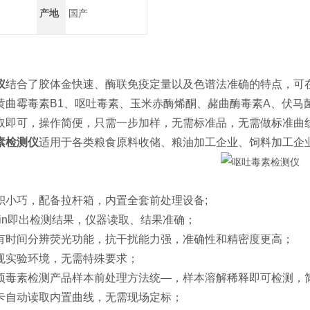
产地
国产
仪
结合了胶体金快速、酶联免疫定量以及色谱法准确的特点，可在
黄曲霉毒素B1、呕吐毒素、玉米赤酶烯酮、赭曲酶毒素A、伏马菌
取即可，操作简便，只需一步加样，无需标准品，无需做标准曲
素检测仪
适用于各类粮食原料收储、粮油加工企业、饲料加工企
积小巧，配备拉杆箱，内置全套前处理设备;
in即出检测结果，仪器读取、结果准确；
有时间分辨荧光功能，抗干扰能力强，准确性和精密度更高；
规实验环境，无需特殊要求；
项毒素检测产品样本前处理方法统—，样本溶解稀释即可检测，
D卡自动读取内置曲线，无需现场定标；