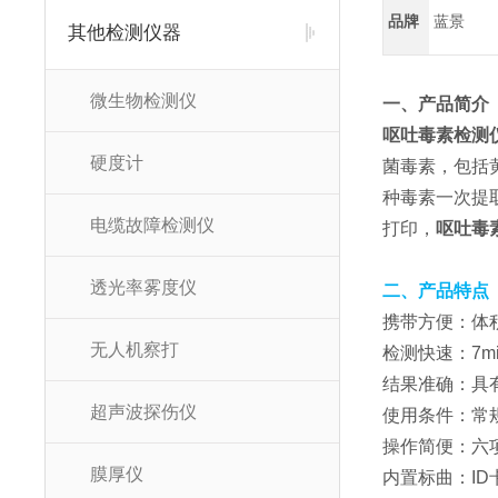
品牌
蓝景
其他检测仪器
微生物检测仪
一、产品简介
呕吐毒素检测
硬度计
菌毒素，包括
种毒素一次提
电缆故障检测仪
打印，
呕吐毒
透光率雾度仪
二、产品特点
携带方便：体
无人机察打
检测快速：7m
结果准确：具
超声波探伤仪
使用条件：常
操作简便：六
膜厚仪
内置标曲：I