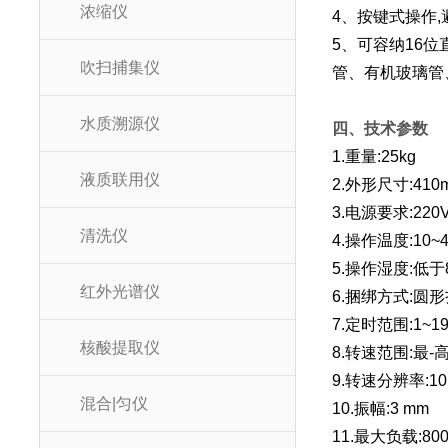
浓缩仪
4、按键式操作
5、可容纳16位
吹扫捕集仪
管、有机玻璃管
水质溯源仪
四、技术参数
1.重量:25kg
液质联用仪
2.外形尺寸:410m
3.电源要求:220V
清洗仪
4.操作温度:10~
5.操作湿度:低于
红外光谱仪
6.捆绑方式:
7.定时范围:1~1
核酸提取仪
8.转速范围:最-高4
9.转速分辨率:10
混合|匀仪
10.振幅:3 mm
11.最大负载:800