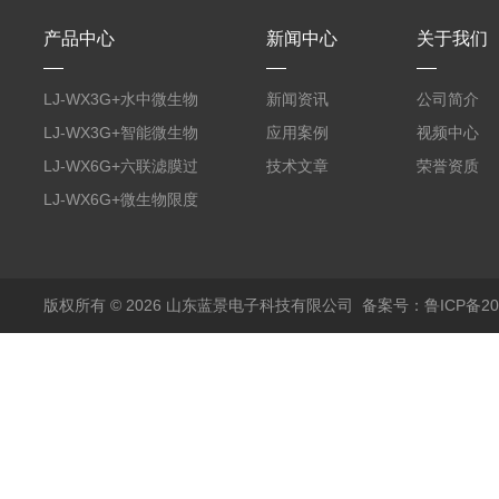
产品中心
新闻中心
关于我们
LJ-WX3G+水中微生物
新闻资讯
公司简介
膜过滤装置
LJ-WX3G+智能微生物
应用案例
视频中心
限度仪
LJ-WX6G+六联滤膜过
技术文章
荣誉资质
滤器
LJ-WX6G+微生物限度
仪
版权所有 © 2026 山东蓝景电子科技有限公司
备案号：鲁ICP备200