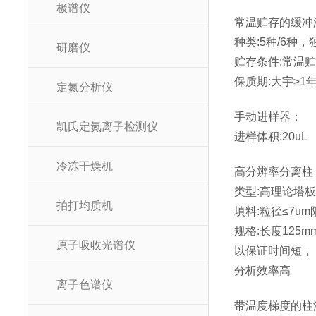
极谱仪
常温贮存的缓冲
种类:5种/6种
研磨仪
贮存条件:常温
保质期:大宇≥1
定氮分析仪
手动进样器：
凯氏定氮离子检测仪
进样体积:20uL
冷冻干燥机
高分辨率分离柱
类型:高理论塔
拍打均质机
填料:粒径≤7u
规格:长度125m
原子吸收光谱仪
以保证时间短，
分析效率高
离子色谱仪
带温度梯度的柱