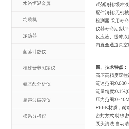
水浴恒温金属
试剂消耗:缓冲
配件消耗:无机
均质机
检测器:采用寿命长
仪器寿命期(以
振荡器
反应液、缓冲液
内置全通道真空
菌落计数仪
四、技术特点：
植株营养测定仪
高压高精度双柱
流速范围:0.000~9
氨基酸分析仪
流量精度:0.1%(0.
压力范围:0~40M
超声波破碎仪
PEEK材质，耐
密封方式:特殊
根系分析仪
泵头清洗:自动