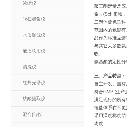
浓缩仪
茚三酮定量反应
希夫(Schif
吹扫捕集仪
二聚体蓝色染料
范围内的氢键有
水质溯源仪
品作为标准品进
与其它大多数氨基酸
液质联用仪
收。
氨基酸的定性分
清洗仪
三、产品特点：
红外光谱仪
自主开发、国有
符合GMP (
核酸提取仪
满足现行的所有
锂盐体系在不更
混合|匀仪
采用温度梯度结
离度