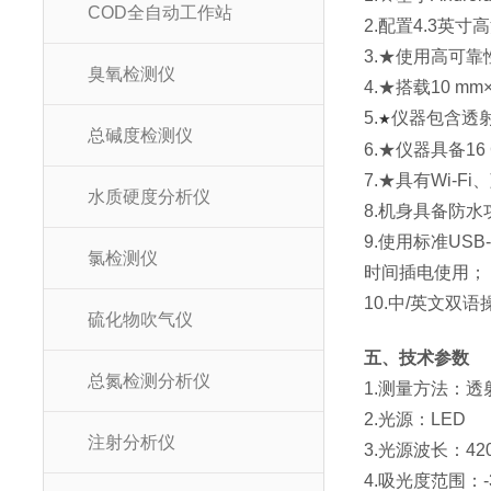
COD全自动工作站
2.配置4.3
3.★使用高可
臭氧检测仪
4.★搭载10 
5.
仪器包含透
★
总碱度检测仪
6.★仪器具备1
7.★具有Wi-
水质硬度分析仪
8.机身具备防水
9.使用标准US
氯检测仪
时间插电使用；
10.中/英文双
硫化物吹气仪
五、技术参数
总氮检测分析仪
1.测量方法：透
2.光源：LED
注射分析仪
3.光源波长：420
4.吸光度范围：-3.0