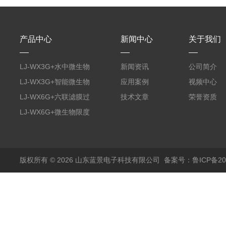
产品中心
新闻中心
关于我们
LJ-WX3G+水中微生物
新闻资讯
公司简介
膜过滤装置
LJ-WX3G+智能微生物
应用案例
视频中心
限度仪
LJ-WX6G+六联滤膜过
技术文章
荣誉资质
滤器
LJ-WX6G+微生物限度
仪
版权所有 © 2026 山东蓝景电子科技有限公司
备案号：鲁ICP备200