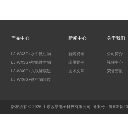
产品中心
新闻中心
关于我们
LJ-WX3G+水中微生物
新闻资讯
公司简介
膜过滤装置
LJ-WX3G+智能微生物
应用案例
视频中心
限度仪
LJ-WX6G+六联滤膜过
技术文章
荣誉资质
滤器
LJ-WX6G+微生物限度
仪
版权所有 © 2026 山东蓝景电子科技有限公司
备案号：鲁ICP备200