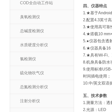
COD全自动工作站
四、仪器特点
1.★基于And
臭氧检测仪
2.配置4.3
3.★使用高可
总碱度检测仪
4.★搭载10 
5.
仪器包含透
★
水质硬度分析仪
6.★仪器具备1
7.★具有Wi-
氯检测仪
8.机身具备防水
9.使用标准US
硫化物吹气仪
时间插电使用；
10.中/英文双
总氮检测分析仪
五、技术参数
注射分析仪
1.测量方法：透
2.光源：LED