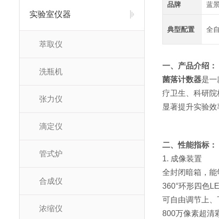
品牌
蓝
实验室仪器
典型配置
全
萃取仪
一、产品介绍：
洗瓶机
菌落计数器
是一
疗卫生、科研院
张力仪
显著提升实验效
滴定仪
二、性能指标：
管式炉
1. 成像装置
全封闭暗箱，能
合成仪
360°环形四色
可自由调节上、
浓缩仪
800万像素超清