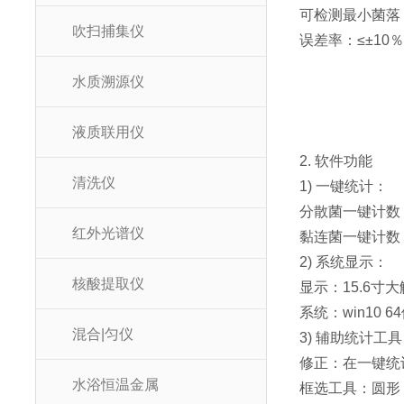
可检测最小菌落：
吹扫捕集仪
误差率：≤±10
水质溯源仪
液质联用仪
2. 软件功能
清洗仪
1) 一键统计：
分散菌一键计数
红外光谱仪
黏连菌一键计数
2) 系统显示：
核酸提取仪
显示：15.6寸
系统：win10 
混合|匀仪
3) 辅助统计工具
修正：在一键统
水浴恒温金属
框选工具：圆形