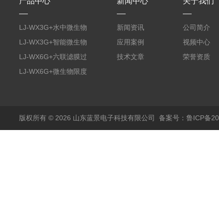
产品中心
新闻中心
关于我们
LJ-WX3G+水中微生物
新闻资讯
公司简介
膜过滤装置
LJ-WX3G+智能微生物
应用案例
视频中心
限度仪
LJ-WX6G+六联滤膜过
技术文章
荣誉资质
滤器
LJ-WX6G+微生物限度
仪
版权所有 © 2026 山东蓝景电子科技有限公司
备案号：鲁ICP备200