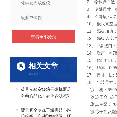
7、 物料盘个数：
化学发光成像仪
8、 冷阱尺寸：Φ25
9、 冷阱最-低温度
凝胶成像仪
10、 极限真空度：
11、 隔板加热
查看全部分类
12、 隔板温度
13、 U盘接口
14、 噪声：< 7
15、 额定电压：A
相关文章
16、 功率：0.95
ARTICLES
17、 尺寸：L：5
18、 包装尺寸
蓝景实验室冷冻干燥机覆盖
① 主机：650*6
医药食品化工农业多领域科
② 冻干仓+冻干架
研应用
③ 真空泵：700*
蓝景真空冷冻干燥机贴心维
④ 冻干瓶及配件：
护提醒，自动预警提示，延