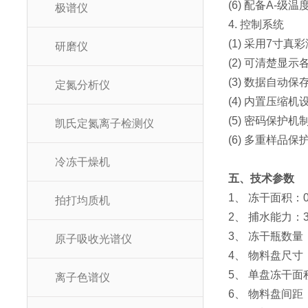
(6) 配备A-
极谱仪
4. 控制系统
(1) 采用7
研磨仪
(2) 可清楚
(3) 数据自
定氮分析仪
(4) 内置压
(5) 密码保
凯氏定氮离子检测仪
(6) 多重样
冷冻干燥机
五、技术参数
1、 冻干面积：0.
拍打均质机
2、 捕水能力：3 
3、 冻干瓶数量
原子吸收光谱仪
4、 物料盘尺寸：
5、 单盘冻干面积：
离子色谱仪
6、 物料盘间距：