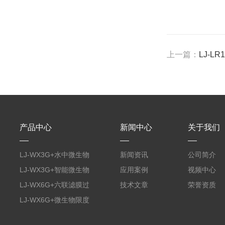
上一篇：
LJ-
产品中心
新闻中心
关于我们
LJ-WX3G+水中微生物
新闻资讯
公司简介
膜过滤装置
LJ-WX3G+智能微生物
应用案例
视频中心
限度仪
LJ-WX6G+六联滤膜过
技术文章
荣誉资质
滤器
LJ-WX6G+微生物限度
仪