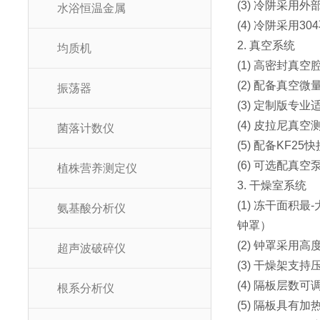
(3) 冷阱采
水浴恒温金属
(4) 冷阱采用
2. 真空系统
均质机
(1) 高密封真
(2) 配备真
振荡器
(3) 定制版
(4) 皮拉尼
菌落计数仪
(5) 配备KF
(6) 可选配
植株营养测定仪
3. 干燥室系统
(1) 冻干面积
氨基酸分析仪
钟罩）
(2) 钟罩采
超声波破碎仪
(3) 干燥架
(4) 隔板层数
根系分析仪
(5) 隔板具