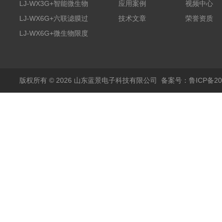
膜过滤装置
LJ-WX3G+智能微生物
应用案例
视频中心
限度仪
LJ-WX6G+六联滤膜过
技术文章
荣誉资质
滤器
LJ-WX6G+微生物限度
仪
版权所有 © 2026 山东蓝景电子科技有限公司
备案号：鲁ICP备200