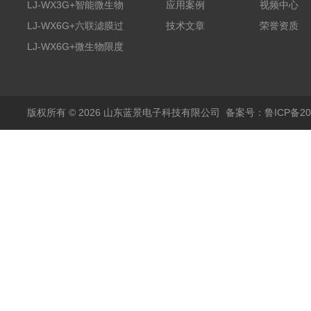
膜过滤装置
LJ-WX3G+智能微生物
应用案例
视频中心
限度仪
LJ-WX6G+六联滤膜过
技术文章
荣誉资质
滤器
LJ-WX6G+微生物限度
仪
版权所有 © 2026 山东蓝景电子科技有限公司
备案号：鲁ICP备200