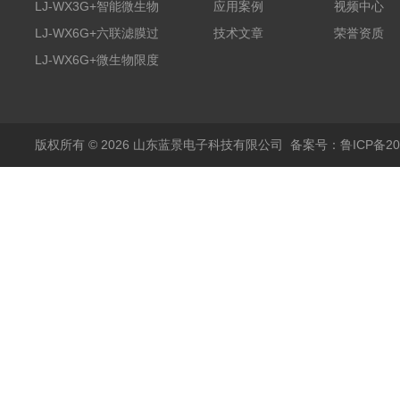
膜过滤装置
LJ-WX3G+智能微生物
应用案例
视频中心
限度仪
LJ-WX6G+六联滤膜过
技术文章
荣誉资质
滤器
LJ-WX6G+微生物限度
仪
版权所有 © 2026 山东蓝景电子科技有限公司
备案号：鲁ICP备200