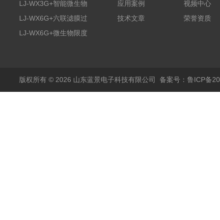
膜过滤装置
LJ-WX3G+智能微生物
应用案例
视频中心
限度仪
LJ-WX6G+六联滤膜过
技术文章
荣誉资质
滤器
LJ-WX6G+微生物限度
仪
版权所有 © 2026 山东蓝景电子科技有限公司
备案号：鲁ICP备200