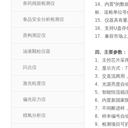
兽药残留检测仪
14、内置*的
标、送检单位等
食品安全分析检测仪
15、仪器具有
16、支持U盘
质构测定仪
17、兼容市场
油液颗粒仪器
四、主要参数：
1、主控芯片采用A
闪点仪
2、显示方式：
3、交直流两用
激光粒度仪
4、光源亮度自
5、智能恒流稳
偏光应力仪
6、内置新国家
7、不间断进样
残氧分析仪
8、样本编号自
9、检测项目可