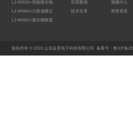
膜过滤装置
LJ-WX3G+智能微生物
应用案例
视频中心
限度仪
LJ-WX6G+六联滤膜过
技术文章
荣誉资质
滤器
LJ-WX6G+微生物限度
仪
版权所有 © 2026 山东蓝景电子科技有限公司
备案号：鲁ICP备200