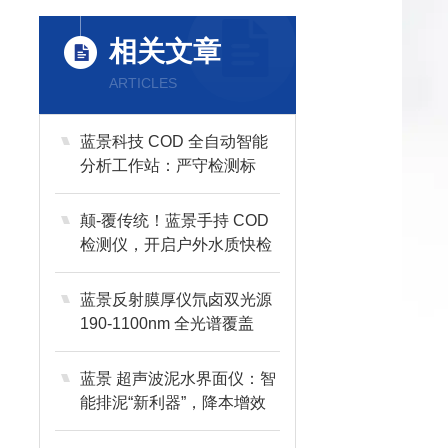
相关文章
ARTICLES
蓝景科技 COD 全自动智能
分析工作站：严守检测标
准，打造行-业-标-杆
颠-覆传统！蓝景手持 COD
检测仪，开启户外水质快检
新时代
蓝景反射膜厚仪氘卤双光源
190-1100nm 全光谱覆盖
蓝景 超声波泥水界面仪：智
能排泥“新利器”，降本增效
双突破