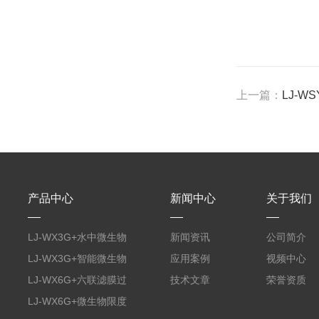
上一篇：
LJ-
产品中心
新闻中心
关于我们
LJ-WX3G+水中微生物
新闻资讯
公司简介
膜过滤装置
LJ-WX3G+智能微生物
应用案例
视频中心
限度仪
LJ-WX6G+六联滤膜过
技术文章
荣誉资质
滤器
LJ-WX6G+微生物限度