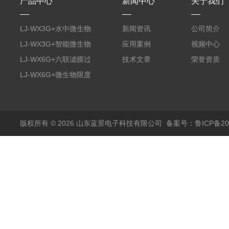
产品中心
新闻中心
关于我们
LJ-WX3G+水中微生物
新闻资讯
公司简介
膜过滤装置
LJ-WX3G+智能微生物
应用案例
视频中心
限度仪
LJ-WX6G+六联滤膜过
技术文章
荣誉资质
滤器
LJ-WX6G+微生物限度
仪
版权所有 © 2026 山东蓝景电子科技有限公司
备案号：鲁ICP备200