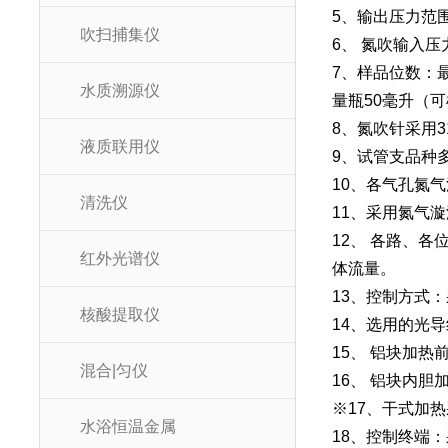
5、输出压力范围：0
吹扫捕集仪
6、 氮吹输入压力
7、样品位数：
水质溯源仪
量瓶50毫升（可
8、氮吹针采用
液质联用仪
9、试管支品种
10、各气孔氮
清洗仪
11、采用氮气
12、 各路、
红外光谱仪
体流量。
13、控制方式
核酸提取仪
14、选用的光导
15、 铝块加
混合|匀仪
16、 铝块内
※17、干式加热
水浴恒温金属
18、控制终端：