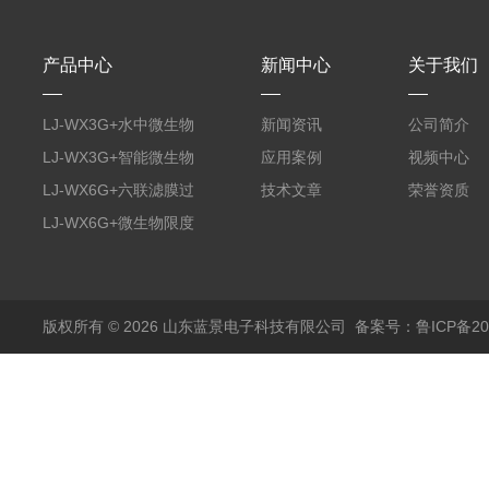
产品中心
新闻中心
关于我们
LJ-WX3G+水中微生物
新闻资讯
公司简介
膜过滤装置
LJ-WX3G+智能微生物
应用案例
视频中心
限度仪
LJ-WX6G+六联滤膜过
技术文章
荣誉资质
滤器
LJ-WX6G+微生物限度
仪
版权所有 © 2026 山东蓝景电子科技有限公司
备案号：鲁ICP备200