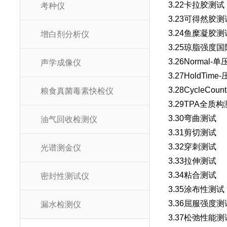
3.22卡拉胶测
考种仪
3.23可得然胶
3.24鱼糜凝胶
增白剂分析仪
3.25琼脂强度国
3.26Norm
声学成像仪
3.27Hold
3.28Cycl
粮食真菌毒素快检仪
3.29TPA
3.30弯曲测试
油气回收检测仪
3.31剪切测试
3.32穿刺测试
光谱测金仪
3.33拉伸测试
3.34粘合测试
密封性测试仪
3.35涂布性测试
3.36屈服强度测
漏水检测仪
3.37松弛性能测