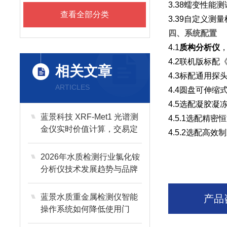
3.38蠕变性能测
查看全部分类
3.39自定义测
四、系统配置
4.1
质构分析仪
4.2联机版标
相关文章
4.3标配通用探
ARTICLES
4.4圆盘可伸
4.5选配凝胶凝
蓝景科技 XRF-Met1 光谱测
4.5.1选配精
金仪实时价值计算，交易定
4.5.2选配高效
价一步到位
2026年水质检测行业氯化铵
分析仪技术发展趋势与品牌
前瞻
蓝景水质重金属检测仪智能
产品
操作系统如何降低使用门
槛？