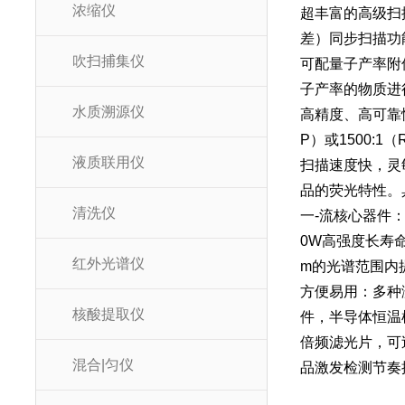
浓缩仪
超丰富的高级扫
差）同步扫描功
吹扫捕集仪
可配量子产率附
子产率的物质进
水质溯源仪
高精度、高可靠
P）或1500:
液质联用仪
扫描速度快，灵敏
品的荧光特性。具
清洗仪
一-流核心器件
0W高强度长寿命
红外光谱仪
m的光谱范围内
方便易用：多种
核酸提取仪
件，半导体恒温
倍频滤光片，可
混合|匀仪
品激发检测节奏