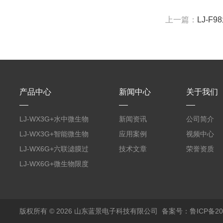
上一篇：
LJ-F
产品中心
新闻中心
关于我们
LJ-WX3G+水中微生物
新闻资讯
公司简介
膜过滤装置
LJ-WX3G+智能微生物
应用案例
视频中心
限度仪
LJ-WX6G+六联滤膜过
技术文章
荣誉资质
滤器
LJ-WX6G+微生物限度
仪
版权所有 © 2026 山东蓝景电子科技有限公司
备案号：鲁ICP备200