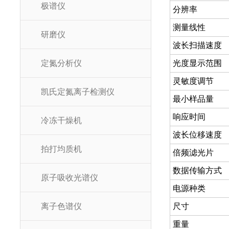
极谱仪
分辨率
测量线性
研磨仪
波长扫描速度
定氮分析仪
光度显示范围
灵敏度调节
凯氏定氮离子检测仪
最小样品量
响应时间
冷冻干燥机
波长位移速度
拍打均质机
倍频滤光片
数据传输方式
原子吸收光谱仪
电源种类
离子色谱仪
尺寸
重量