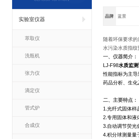
品牌
蓝景
实验室仪器
萃取仪
随着环保要求的
水污染水质指纹
洗瓶机
一、仪器简介：
LJ-F98
水质监测
张力仪
性能指标为主导
药品分析、生化
滴定仪
二、主要特点：
管式炉
1.光纤式固体
2.专用固体和
合成仪
3.自动调节荧
4.积分球测量