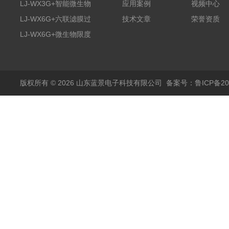
膜过滤装置
LJ-WX3G+智能微生物
应用案例
视频中心
限度仪
LJ-WX6G+六联滤膜过
技术文章
荣誉资质
滤器
LJ-WX6G+微生物限度
仪
版权所有 © 2026 山东蓝景电子科技有限公司
备案号：鲁ICP备200