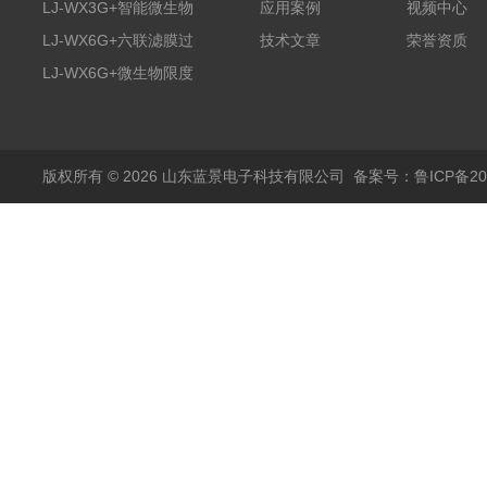
膜过滤装置
LJ-WX3G+智能微生物
应用案例
视频中心
限度仪
LJ-WX6G+六联滤膜过
技术文章
荣誉资质
滤器
LJ-WX6G+微生物限度
仪
版权所有 © 2026 山东蓝景电子科技有限公司
备案号：鲁ICP备200