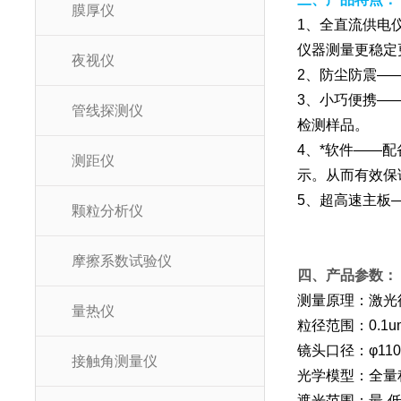
膜厚仪
1、全直流供电
仪器测量更稳定
夜视仪
2、防尘防震—
3、小巧便携—
管线探测仪
检测样品。
4、*软件——
测距仪
示。从而有效保
5、超高速主板—
颗粒分析仪
摩擦系数试验仪
四、产品参数：
测量原理：激光
量热仪
粒径范围：0.1
镜头口径：φ1
接触角测量仪
光学模型：全量
遮光范围：最-低