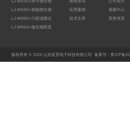
LJ-WX3G+水中微生物
新闻资讯
公司简介
膜过滤装置
LJ-WX3G+智能微生物
应用案例
视频中心
限度仪
LJ-WX6G+六联滤膜过
技术文章
荣誉资质
滤器
LJ-WX6G+微生物限度
仪
版权所有 © 2026 山东蓝景电子科技有限公司
备案号：鲁ICP备200