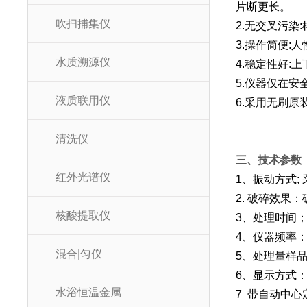
片断更长。
吹扫捕集仪
2.无交叉污
3.操作简便
水质溯源仪
4.稳定性好:
5.仪器仅在
液质联用仪
6.采用无刷
清洗仪
三、技术参数
红外光谱仪
1、振动方式;
2. 破碎效果
核酸提取仪
3、处理时间；
4、仪器频率：0
混合|匀仪
5、处理量样品量：
6、显示方式
水浴恒温金属
7 带自动中心