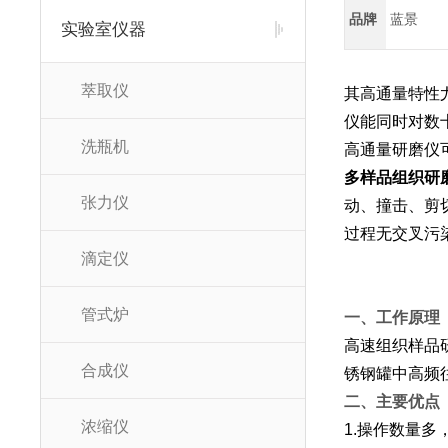
品牌
蓝景
实验室仪器
萃取仪
其高通量特性
仪能同时对数
洗瓶机
高通量研磨仪
多样品组织研
张力仪
动、撞击、剪
过程无交叉污
滴定仪
管式炉
一、工作原理
高速组织样品
合成仪
锈钢罐中高频
二、主要优点
浓缩仪
1.操作数量