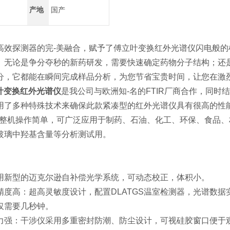
产地
国产
高效探测器的完-美融合，赋予了傅立叶变换红外光谱仪闪电般
。无论是争分夺秒的新药研发，需要快速确定药物分子结构；还
分，它都能在瞬间完成样品分析，为您节省宝贵时间，让您在激
叶变换红外光谱仪
是我公司与欧洲知-名的FTIR厂商合作，同
用了多种特殊技术来确保此款紧凑型的红外光谱仪具有很高的性
、整机操作简单，可广泛应用于制药、石油、化工、环保、食品、
玻璃中羟基含量等分析测试用。
用新型的迈克尔逊自补偿光学系统，可动态校正，体积小。
度高：超高灵敏度设计，配置DLATGS温室检测器，光谱数据实
仅需要几秒钟。
力强：干涉仪采用多重密封防潮、防尘设计，可视硅胶窗口便于