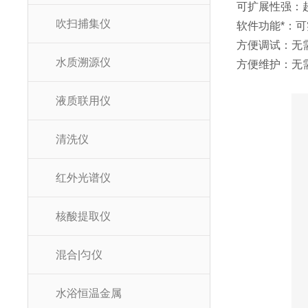
可扩展性强：
吹扫捕集仪
软件功能*：
方便调试：无
水质溯源仪
方便维护：无
液质联用仪
清洗仪
红外光谱仪
核酸提取仪
混合|匀仪
水浴恒温金属