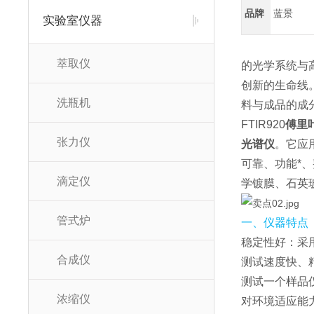
品牌
蓝景
实验室仪器
萃取仪
的光学系统与
创新的生命线
洗瓶机
料与成品的成
FTIR920
傅里
张力仪
光谱仪
。它应
可靠、功能*
滴定仪
学镀膜、石英
管式炉
一、仪器特点
稳定性好：采
合成仪
测试速度快、精
测试一个样品
浓缩仪
对环境适应能