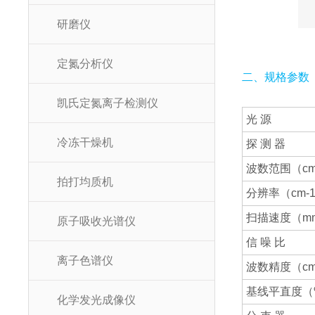
研磨仪
定氮分析仪
二、规格参数
凯氏定氮离子检测仪
光 源
冷冻干燥机
探 测 器
波数范围（cm
拍打均质机
分辨率（cm-
扫描速度（mm
原子吸收光谱仪
信 噪 比
离子色谱仪
波数精度（cm
基线平直度（
化学发光成像仪