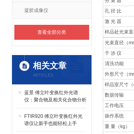
分 束 器
凝胶成像仪
孔 径 比
激 光 器
样品处光束直
查看全部分类
光束直径（m
干 涉 仪
相关文章
清洗功能
外形尺寸（m
ARTICLES
样品室尺寸（
蓝景 傅立叶变换红外光谱
数据传输
仪：聚合物及相关化合物分析
工作电压
的全能专家
操作系统
FTIR920 傅立叶变换红外光
谱仪让新手也能轻松上手
重 量（kg）