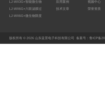
膜过滤装置
LJ-WX3G+智能微生物
应用案例
视频中心
限度仪
LJ-WX6G+六联滤膜过
技术文章
荣誉资质
滤器
LJ-WX6G+微生物限度
仪
版权所有 © 2026 山东蓝景电子科技有限公司
备案号：鲁ICP备200