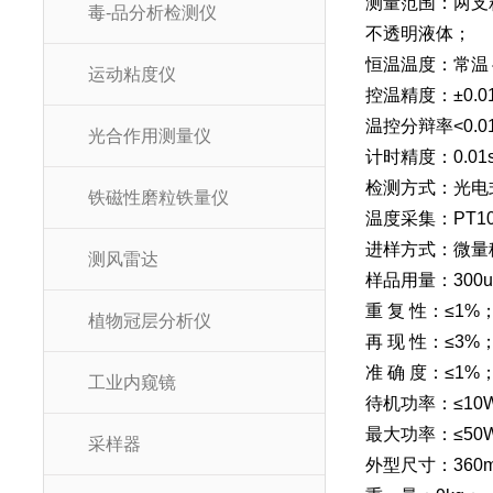
测量范围：两支粘
毒-品分析检测仪
不透明液体；
恒温温度：常温～
运动粘度仪
控温精度：±0.0
温控分辩率<0.0
光合作用测量仪
计时精度：0.01
检测方式：光电
铁磁性磨粒铁量仪
温度采集：PT1
进样方式：微量
测风雷达
样品用量：300u
重 复 性：≤1%
植物冠层分析仪
再 现 性：≤3%
准 确 度：≤1%
工业内窥镜
待机功率：≤10
最大功率：≤50
采样器
外型尺寸：360m