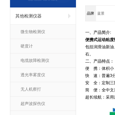
品牌
蓝景
其他检测仪器
微生物检测仪
一、产品简介:
便携式运动粘度
硬度计
包括润滑油新油
右。
电缆故障检测仪
二、产品特点：
便 携：体积小
透光率雾度仪
快 速：普遍3
安 全：定制三
无人机察打
简 便：全中文
超长续航：采用原
超声波探伤仪