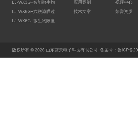
膜过滤装置
LJ-WX3G+智能微生物
应用案例
视频中心
限度仪
LJ-WX6G+六联滤膜过
技术文章
荣誉资质
滤器
LJ-WX6G+微生物限度
仪
版权所有 © 2026 山东蓝景电子科技有限公司
备案号：鲁ICP备200