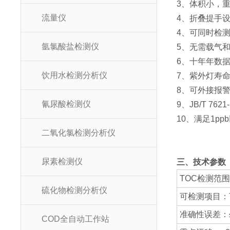
3、体积小，
流量仪
4、折叠提手
4、可同时检
氩氯酸盐检测仪
5、无需载气
6、十年年数
饮用水检测分析仪
7、紫外灯寿
8、可外接报
氰尿酸检测仪
9、JB/T 7
10、满足1p
二氧化氯检测分析仪
尿素检测仪
三、技术参数
TOC检测范围：0
硫化物检测分析仪
可检测项目：
准确性误差：≤
COD全自动工作站