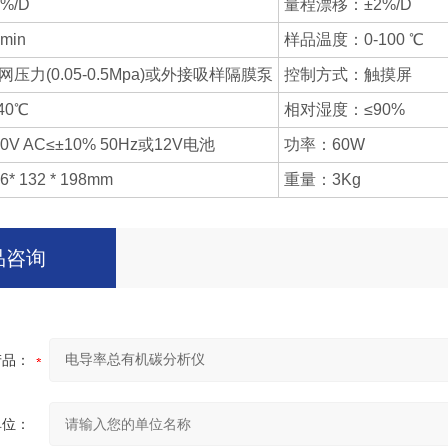
%/D
量程漂移：±2%/D
min
样品温度：0-100 ℃
压力(0.05-0.5Mpa)或外接吸样隔膜泵
控制方式：触摸屏
40℃
相对湿度：≤90%
V AC≤±10% 50Hz或12V电池
功率：60W
 132 * 198mm
重量：3Kg
品咨询
产品：
单位：