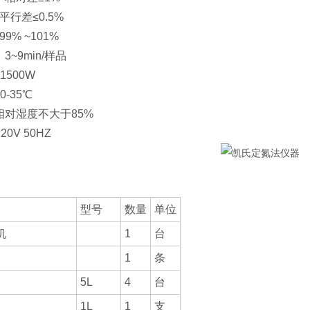
：平行差≤0.5%
99% ~101%
3~9min/样品
1500W
0-35℃
：相对湿度不大于85%
20V 50HZ
型号
数量
单位
机
1
台
1
条
5L
4
台
1L
1
支