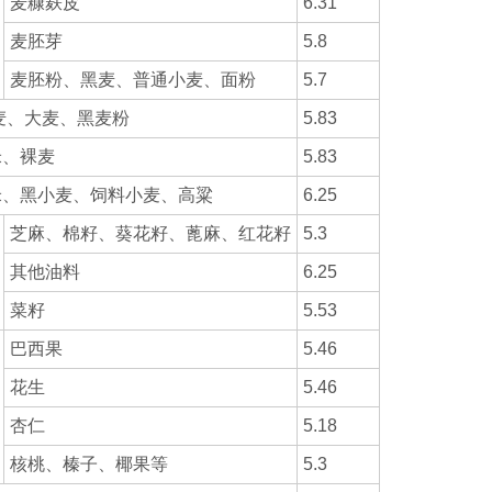
麦糠麸皮
6.31
麦胚芽
5.8
麦胚粉、黑麦、普通小麦、面粉
5.7
麦、黑麦粉
5.83
裸麦
5.83
小麦、饲料小麦、高粱
6.25
芝麻、棉籽、葵花籽、蓖麻、红花籽
5.3
其他油料
6.25
菜籽
5.53
巴西果
5.46
花生
5.46
杏仁
5.18
核桃、榛子、椰果等
5.3