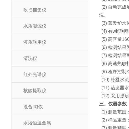
(2) 自动
吹扫捕集仪
洗。
(3) 蒸发
水质溯源仪
(4) 有wi
(5) 高容量
液质联用仪
(6) 检测结果
(7) 检测结
清洗仪
(8) 高速热
(9) 程序控
红外光谱仪
(10) 冷凝
(11) 蒸发
核酸提取仪
(12) 采用
三、仪器参数
混合|匀仪
(1) 测量范围：
(2) 样品重量：
水浴恒温金属
(3) 测量精度