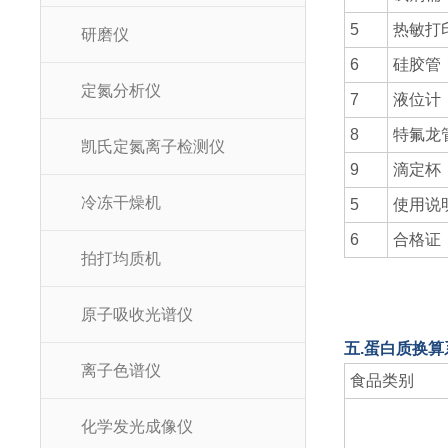
5
热敏打
研磨仪
6
硅胶管
定氮分析仪
7
液位计
8
特氟龙
凯氏定氮离子检测仪
9
滴定杯
冷冻干燥机
5
使用说
6
合格证
拍打均质机
原子吸收光谱仪
五.蛋白质换算系
离子色谱仪
食品类别
化学发光成像仪