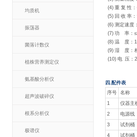
(4) 重 复 性
均质机
(5) 回 收 率：
(6) 测定速度：
振荡器
(7) 功 率：≤
(8) 温 度：1
菌落计数仪
(9) 湿 度
(10) 电 压：2
植株营养测定仪
氨基酸分析仪
四.配件表
序号
名称
超声波破碎仪
1
仪器主
根系分析仪
2
电源线
3
试剂桶
极谱仪
4
试剂桶