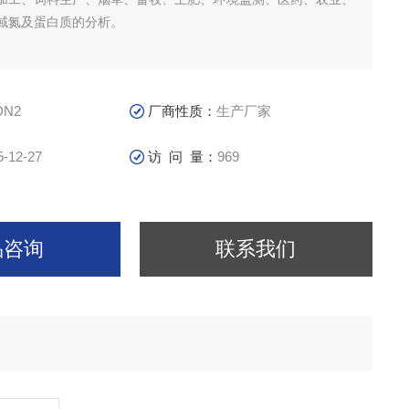
域氮及蛋白质的分析。
DN2
厂商性质：
生产厂家
5-12-27
访 问 量：
969
品咨询
联系我们