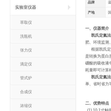
品牌
实验室仪器
产地
萃取仪
一、仪器简介
凯氏定氮法
洗瓶机
肥、环境监测
根据凯氏定氮
张力仪
是转换为蛋白
硼酸的吸收液
滴定仪
耗量即可计算
凯氏定氮法
管式炉
单、省时省力
合成仪
二、优势特点
浓缩仪
(1) 10.1寸