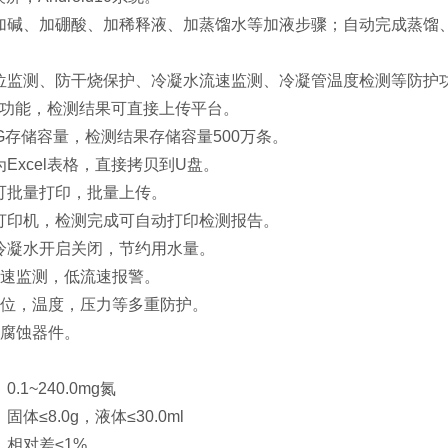
完成加碱、加硼酸、加稀释液、加蒸馏水等加液步骤；自动完成蒸
炉水位监测、防干烧保护、冷凝水流速监测、冷凝管温度检测等防护
fi联网功能，检测结果可直接上传平台。
16G存储容量，检测结果存储容量500万条。
为Excel表格，直接拷贝到U盘。
果可批量打印，批量上传。
敏打印机，检测完成可自动打印检测报告。
制冷凝水开启关闭，节约用水量。
水流速监测，低流速报警。
器水位，温度，压力等多重防护。
强耐腐蚀器件。
0.1~240.0mg氮
固体≤8.0g，液体≤30.0ml
：相对差≤1%