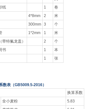
印纸
1
卷
4*8mm
2
米
300mm
3
个
管
1*2mm
1
米
（带特氟龙盖）
2
个
明书
1
本
1
张
数表（GB5009.5-2016）
换算系数
全小麦粉
5.83