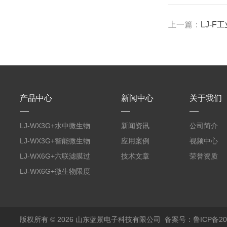
上一篇：
LJ-
产品中心
新闻中心
关于我们
LJ-WX3G+水中微生物
新闻资讯
公司简介
膜过滤装置
LJ-WX3G+智能微生物
应用案例
视频中心
限度仪
LJ-WX6G+六联滤膜过
技术文章
荣誉资质
滤器
LJ-WX6G+微生物限度
仪
版权所有 © 2026 山东蓝景电子科技有限公司
备案号：鲁ICP备200