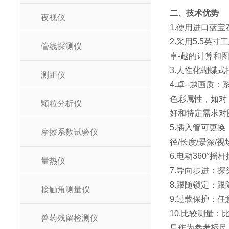
二、技术优势
夜视仪
1.使用进口蓝宝
2.采用5.5英寸
管线探测仪
卓-越的计算和
3.人性化蝴蝶
测距仪
4.卓--越画质：
色彩属性，如对
颗粒分析仪
好和特定需求对
5.插入管可更换
摩擦系数试验仪
径/长度/景深/
6.电动360
量热仪
7.导向步进：
8.跟随锁定：
接触角测量仪
9.过载保护：
10.比较测量
兽药残留检测仪
息作为参考标尺