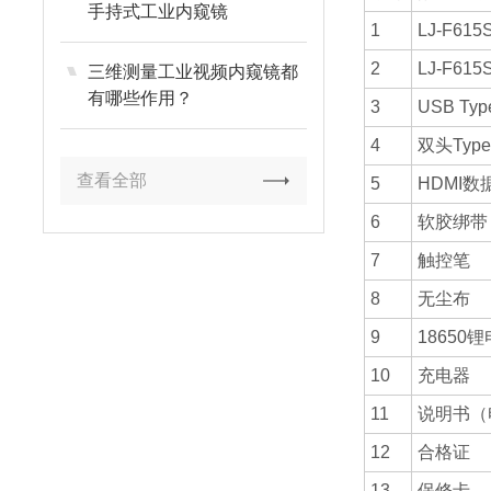
手持式工业内窥镜
1
LJ-F61
2
LJ-F61
三维测量工业视频内窥镜都
有哪些作用？
3
USB Ty
4
双头Typ
查看全部
5
HDMI数
6
软胶绑带
7
触控笔
8
无尘布
9
18650
10
充电器
11
说明书（
12
合格证
13
保修卡