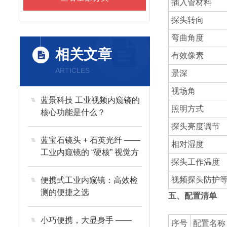
插入管材料
探头转向
弯曲角度
相关文章
有效像素
ARTICLES
景深
视场角
蓝景科技 工业视频内窥镜的
照明方式
核心功能是什么？​ ​ ​ ​ ​
探头亮度调节
蓝宝石镜头 + 石英光纤 ——
相对湿度
工业内窥镜的 “硬核” 视觉方
探头工作温度
案
视频探头防护
便携式工业内窥镜：高效检
测的便捷之选
五、配置清单
小巧便携，大显身手 ——
序号
配置名称