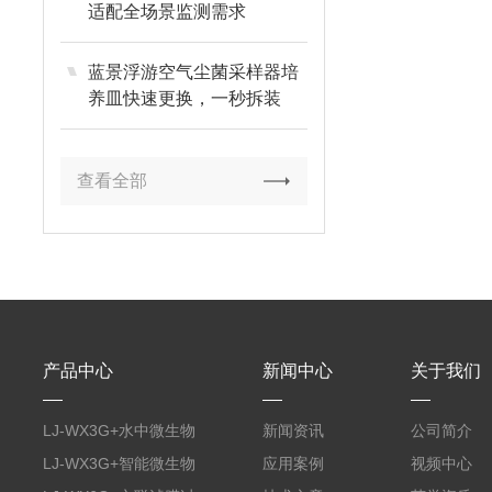
适配全场景监测需求
蓝景浮游空气尘菌采样器培
养皿快速更换，一秒拆装
查看全部
产品中心
新闻中心
关于我们
LJ-WX3G+水中微生物
新闻资讯
公司简介
膜过滤装置
LJ-WX3G+智能微生物
应用案例
视频中心