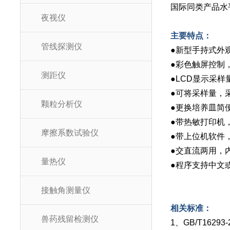
国际同类产品水
夜视仪
主要特点：
管线探测仪
●新型手持式外
●彩色触屏控制
测距仪
●LCD显示采
●可将采样量，
颗粒分析仪
●更换培养皿简
●带热敏打印机
摩擦系数试验仪
●带上位机软件
●交直流两用，内
量热仪
●程序支持中文
接触角测量仪
相关标准：
兽药残留检测仪
1、GB/T16