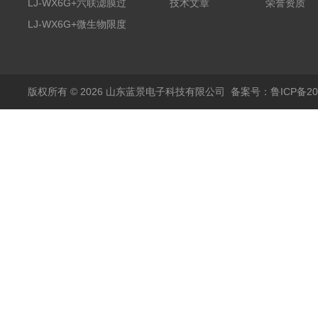
限度仪
LJ-WX6G+六联滤膜过
技术文章
荣誉资质
滤器
LJ-WX6G+微生物限度
仪
版权所有 © 2026 山东蓝景电子科技有限公司
备案号：鲁ICP备200