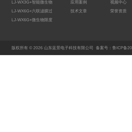
膜过滤装置
LJ-WX3G+智能微生物
应用案例
视频中心
限度仪
LJ-WX6G+六联滤膜过
技术文章
荣誉资质
滤器
LJ-WX6G+微生物限度
仪
版权所有 © 2026 山东蓝景电子科技有限公司
备案号：鲁ICP备200