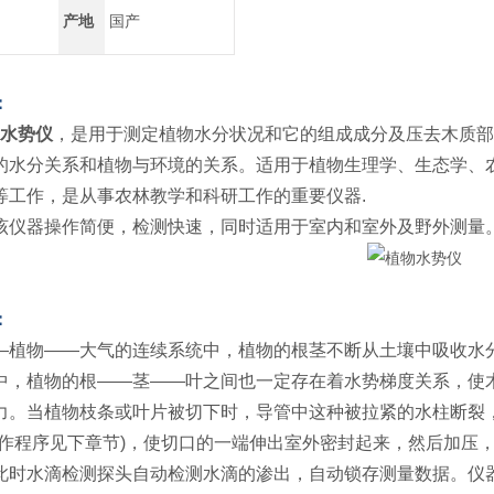
产地
国产
：
水势仪
，是用于测定植物水分状况和它的组成成分及压去木质部
的水分关系和植物与环境的关系。适用于植物生理学、生态学、
等工作，是从事农林教学和科研工作的重要仪器.
该仪器操作简便，检测快速，同时适用于室内和室外及野外测量
：
—植物——大气的连续系统中，植物的根茎不断从土壤中吸收水
中，植物的根——茎——叶之间也一定存在着水势梯度关系，使
力。当植物枝条或叶片被切下时，导管中这种被拉紧的水柱断裂
操作程序见下章节)，使切口的一端伸出室外密封起来，然后加压
此时水滴检测探头自动检测水滴的渗出，自动锁存测量数据。仪