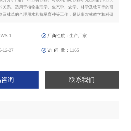
的关系。适用于植物生理学、生态学、农学、林学及牧草等的研
物及林草的合理用水和抗旱育种等工作，是从事农林教学和科研
。该仪器操作简便，检测快速，同时适用于室内和室外及野外测
ZWS-1
厂商性质：
生产厂家
5-12-27
访 问 量：
1165
品咨询
联系我们