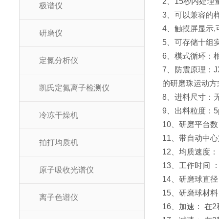
2、15秒内处
极谱仪
3、可以兼容的样品量：
4、触摸屏显示
研磨仪
5、可存储十组
6、模式循环：
定氮分析仪
7、防震原理：
的研磨珠运动方
凯氏定氮离子检测仪
8、进料尺寸：
9、出料粒度：5
冷冻干燥机
10、研磨平台数 
11、带自动中
拍打均质机
12、均质速度： 
13、工作时间 
原子吸收光谱仪
14、研磨球直径：
15、研磨球材
离子色谱仪
16、加速： 在