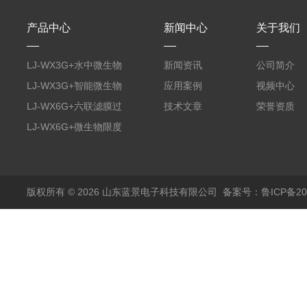
产品中心
新闻中心
关于我们
LJ-WX3G+水中微生物
新闻资讯
公司简介
膜过滤装置
LJ-WX3G+智能微生物
应用案例
视频中心
限度仪
LJ-WX6G+六联滤膜过
技术文章
荣誉资质
滤器
LJ-WX6G+微生物限度
仪
版权所有 © 2026 山东蓝景电子科技有限公司
备案号：鲁ICP备200