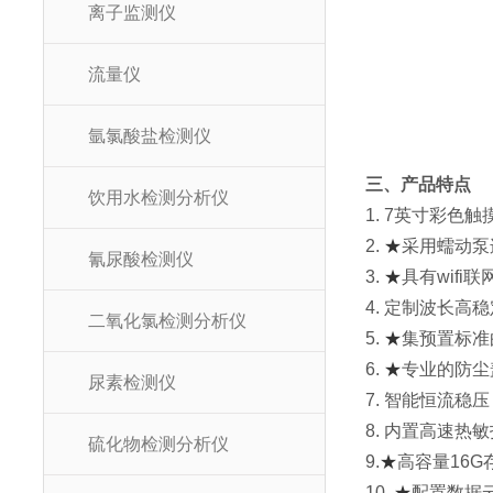
离子监测仪
流量仪
氩氯酸盐检测仪
三、产品特点
饮用水检测分析仪
1. 7英寸彩色
2.
★
采用蠕动泵
氰尿酸检测仪
3.
★
具有wif
4. 定制波长
二氧化氯检测分析仪
5.
★
集预置标准
6.
★
专业的防尘
尿素检测仪
7. 智能恒流
8. 内置高速
硫化物检测分析仪
9.
★
高容量16G
10.
★
配置数据