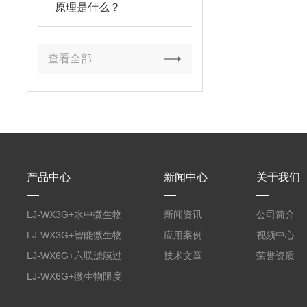
原理是什么？
查看全部
产品中心
新闻中心
关于我们
LJ-WX3G+水中微生物
新闻资讯
公司简介
膜过滤装置
LJ-WX3G+智能微生物
应用案例
视频中心
限度仪
LJ-WX6G+六联滤膜过
技术文章
荣誉资质
滤器
LJ-WX6G+微生物限度
仪