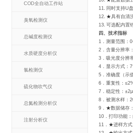
COD全自动工作站
11. 同时支持
12.
★
具有自清
臭氧检测仪
13. 可选配内
四、技术指标
总碱度检测仪
1．测量范围：0~
2．含量分辨率：0.
水质硬度分析仪
3．吸光度分辨率：
4．显示方式：
氯检测仪
5．准确度（示值误差
6．重复性：≤2
硫化物吹气仪
7．稳定性：±2μ
8．被测水样：2
总氮检测分析仪
9．
★
数据储存：
10．打印功能
注射分析仪
11．
★
进样方式
12．
★
输出方式