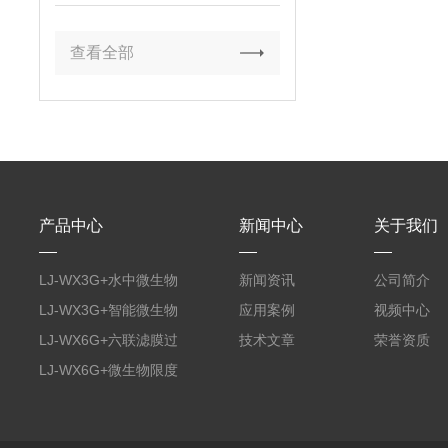
用成本
查看全部
产品中心
新闻中心
关于我们
LJ-WX3G+水中微生物
新闻资讯
公司简介
膜过滤装置
LJ-WX3G+智能微生物
应用案例
视频中心
限度仪
LJ-WX6G+六联滤膜过
技术文章
荣誉资质
滤器
LJ-WX6G+微生物限度
仪