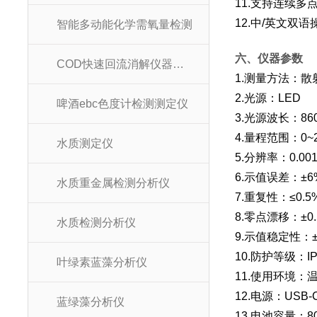
11.支持连续
12.中/英文双
智能多动能化学需氧量检测
六、仪器参数
COD快速回流消解仪器装置
1.测量方法：散
2.光源：LED
啤酒ebc色度计检测测定仪
3.光源波长：86
4.量程范围：0~2
水质测定仪
5.分辨率：0.00
6.示值误差：±6
水质重金属检测分析仪
7.重复性：≤0.5
8.零点漂移：±0.5
水质检测分析仪
9.示值稳定性：±0
10.防护等级：IP
叶绿素蓝藻分析仪
11.使用环境：温
12.电源：USB-C
蓝绿藻分析仪
13.电池容量：80