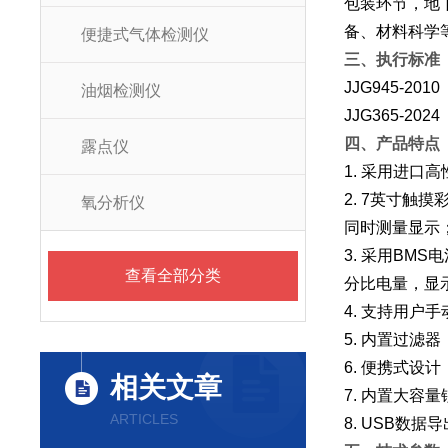
包装环节，地
备、材料科学
便捷式气体检测仪
三、执行标准
JJG945-2
油烟检测仪
JJG365-2
四、产品特点
露点仪
1. 采用进
2. 7英寸
氧分析仪
同时测量显示
3. 采用B
查看全部分类
分比电量，显
4. 支持用
5. 内置过
6. 便携式设
相关文章
7. 内置大容
ARTICLES
8. USB数据