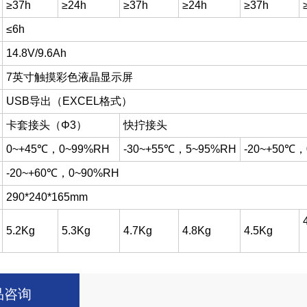
≥37h
≥24h
≥37h
≥24h
≥37h
≤6h
14.8V/9.6Ah
7英寸触摸彩色液晶显示屏
USB导出（EXCEL格式）
卡套接头（Φ3）
快拧接头
0~+45℃，0~99%RH
-30~+55℃，5~95%RH
-20~+50℃
-20~+60℃，0~90%RH
290*240*165mm
5.2Kg
5.3Kg
4.7Kg
4.8Kg
4.5Kg
品咨询