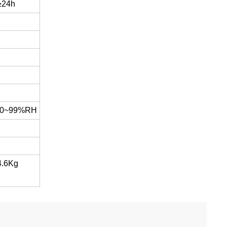
≥24h
，0~99%RH
4.6Kg