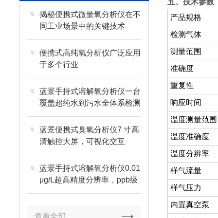
五、技术参数
揭秘便携式微量氧分析仪在不
产品规格
同工业场景中的关键技术
检测气体
测量范围
便携式高纯氧分析仪广泛应用
于多个行业
准确度
重复性
蓝景手持式溶解氧分析仪一台
响应时间
覆盖超纯水到污水全体系检测
温度测量范围
蓝景便携式臭氧分析仪7 寸高
温度准确度
清触控大屏，可视化交互
温度分辨率
蓝景手持式溶解氧分析仪0.01
样气流量
μg/L超高精度分辨率，ppb级
样气压力
微量捕捉
内置真空泵
查看全部