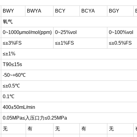
BWY
BWYA
BCY
BCYA
BGY
氧气
0~1000μmol/mol(ppm)
0~25%vol
0~100%vol
≤±3%FS
≤±1%FS
≤±0.5%FS
≤±1%
T90≤15s
-50~+60℃
≤±0.5℃
0.1℃
400±50mL/min
0.05MPa≤入压口力≤0.25MPa
无
有
无
有
无