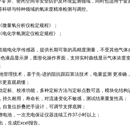
下矿井、密闭空间等安全防护及环境监测领域，同时也适用于金
等科研与特种领域的氧浓度精准检测与调控。
010《微量氧分析仪检定规程》；
024《电化学氧测定仪检定规程》；
口高性能电化学传感器，提供长期可靠的高精度测量，不受其他气体
触摸彩色液晶显示屏，图形化操作界面，支持实时曲线显示气体浓
；
MS电池管理技术，基于先-进的阻抗跟踪算法技术，电量监测 更
示更直观易懂；
户手动定标、校准功能，多种定标方法与定标点数可选，模块化结
滤器，持久耐用，寿命长，对流速变化不敏感，测试结果重复性高；
计，自复位折叠把手设计，可调节支撑底脚；
量锂电池，一次充电保证仪器连续工作37小时以上；
导出，生成Excel报告。