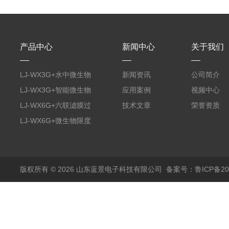
产品中心
新闻中心
关于我们
LJ-WX3G+水中微生物
新闻资讯
公司简介
膜过滤装置
LJ-WX3G+智能微生物
应用案例
视频中心
限度仪
LJ-WX6G+六联滤膜过
技术文章
荣誉资质
滤器
LJ-WX6G+微生物限度
仪
版权所有 © 2026 山东蓝景电子科技有限公司
备案号：鲁ICP备200