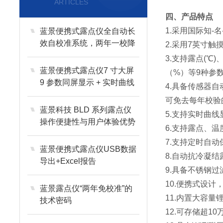
ARTICLES
四、产品特点
1.采用国际知-
蓝景便携式露点仪全自动长
效自校准系统，两年一校降
2.采用7英寸
运维成本
3.支持露点(℃
蓝景便携式露点仪7 寸大屏
（%）等9种参
9 参数同屏显示 + 实时曲线
4.具备传感器
可视化
可免去每年校验
蓝景科技 BLD 系列露点仪
5.支持实时曲
操作便捷性与用户体验优势
6.支持露点、
人性化设计
7.支持定时自
蓝景便携式露点仪USB数据
8.自动抗冷凝
导出+Excel报告
9.具备不锈钢
10.便携式设
蓝景露点仪“两年免校准”的
11.内置大容
技术密码
12.可存储超1