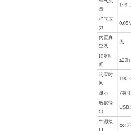
样气流
1~3 L
量
样气压
0.05
力
内置真
无
空泵
续航时
≥20h
间
响应时
T90 
间
显示
7英
数据输
USB
出
气源接
Φ3 
口