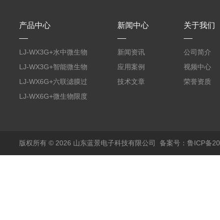
产品中心
新闻中心
关于我们
LJ-WX3G+水中微生物
新闻资讯
公司简介
膜过滤装置
LJ-WX3G+智能微生物
应用案例
视频中心
限度仪
LJ-WX6G+六联滤膜过
技术文章
荣誉资质
滤器
LJ-WX6G+微生物限度
仪
版权所有 © 2026 山东蓝景电子科技有限公司
备案号：鲁ICP备200